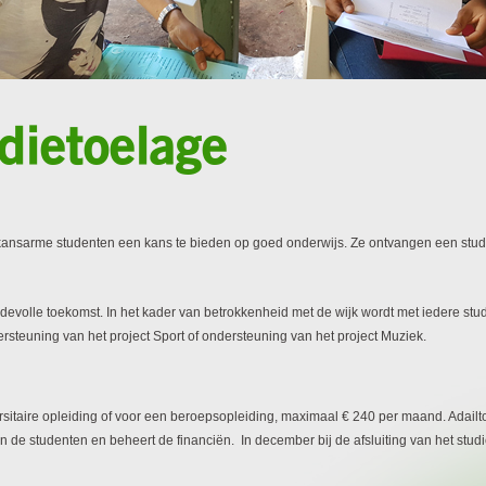
udietoelage
s kansarme studenten een kans te bieden op goed onderwijs. Ze ontvangen een stu
rdevolle toekomst.
In het kader van betrokkenheid met de wijk wordt met iedere s
ndersteuning van het project Sport of ondersteuning van het project Muziek.
sitaire opleiding of voor een beroepsopleiding, maximaal € 240 per maand. Adailto
n de studenten en beheert de financiën. In december bij de afsluiting van het stud