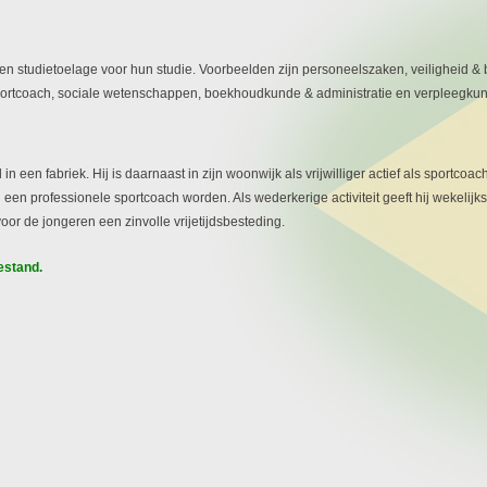
een studietoelage voor hun studie
.
Voorbeelden zijn personeelszaken, veiligheid &
 sportcoach, sociale wetenschappen, boekhoudkunde & administratie en verpleegku
n een fabriek. Hij is daarnaast in zijn woonwijk als vrijwilliger actief als sportcoa
ing een professionele sportcoach worden. Als wederkerige activiteit geeft hij wekel
voor de jongeren een zinvolle vrijetijdsbesteding.
estand.