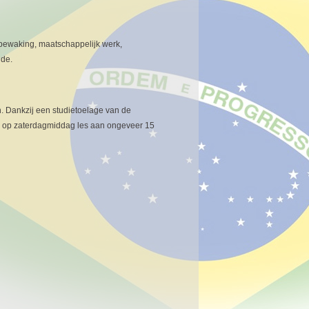
 bewaking, maatschappelijk werk,
nde.
ch. Dankzij een studietoelage van de
ijks op zaterdagmiddag les aan ongeveer 15