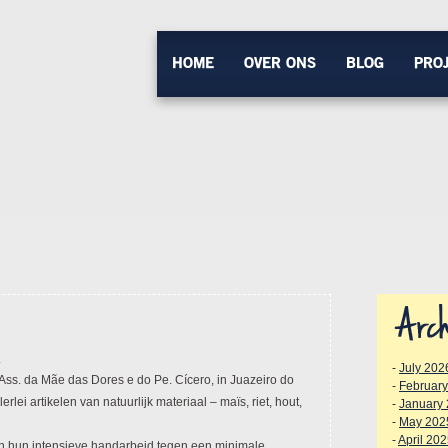
HOME
OVER ONS
BLOG
PRO
y
-
July 202
Ass. da Mãe das Dores e do Pe. Cícero,
in Juazeiro do
-
Februar
rlei artikelen van natuurlijk materiaal – maïs, riet, hout,
-
January
-
May 202
-
April 20
in hun intensieve handarbeid tegen een minimale