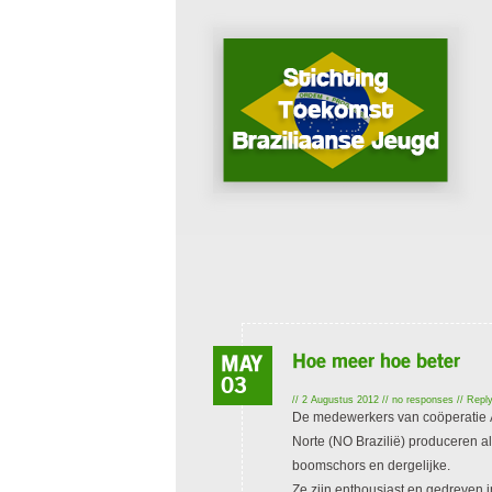
Hoe meer hoe beter
MAY
03
// 2 Augustus 2012 // no responses //
Repl
De medewerkers van coöperatie
Norte (NO Brazilië) produceren alle
boomschors en dergelijke.
Ze zijn enthousiast en gedreven 